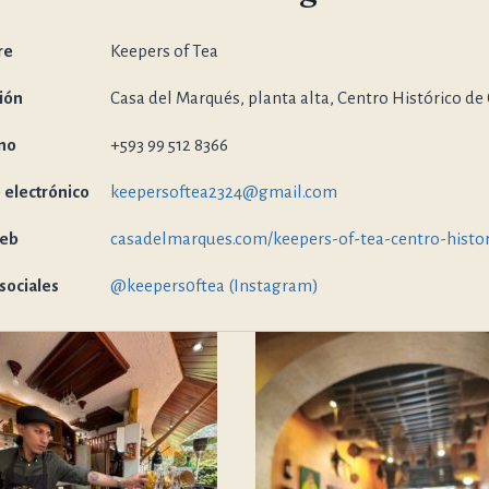
re
Keepers of Tea
ión
Casa del Marqués, planta alta, Centro Histórico de
no
+593 99 512 8366
 electrónico
keepersoftea2324@gmail.com
web
casadelmarques.com/keepers-of-tea-centro-histor
sociales
@keepers0ftea (Instagram)