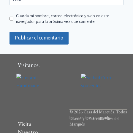
Guarda mi nombre, correo electrónico y web en este
navegador para la próxima vez que comente.
Visítanos:
© 2026 Casa del Marqués. Todos
los derechos reservados.
Diseño y Desarrollo Casa del
Visita
Marqués
Nuestro